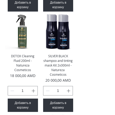
Добавить в
Добавить в
корзину
корзину
DETOX Cleaning
SILVER BLACK
Fluid 200ml -
shampoo and tinting
Natureza
mask Kit 2x300ml -
Cosmeticos
Natureza
Cosmeticos
Цена
18 000,00 AMD
Цена
20 000,00 AMD
Добавить в
Добавить в
корзину
корзину