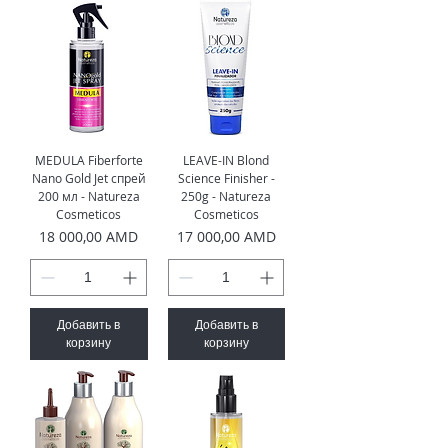
MEDULA Fiberforte
LEAVE-IN Blond
Nano Gold Jet спрей
Science Finisher -
200 мл - Natureza
250g - Natureza
Cosmeticos
Cosmeticos
Цена
Цена
18 000,00 AMD
17 000,00 AMD
Добавить в
Добавить в
корзину
корзину