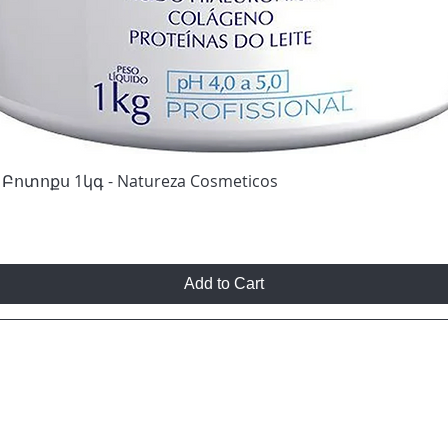
Բոտոքս 1կգ - Natureza Cosmeticos
Add to Cart
ԻՆԸ, ՈՎ ԿԻՄԱՆԱ ՀԱՏՈՒԿ ԱՌԱՋԱՐԿՆԵ