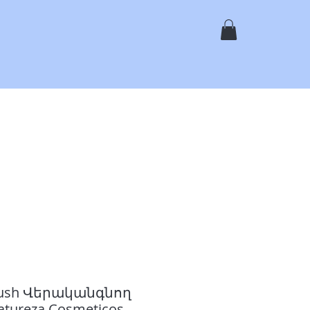
ել
Առցանց Գնումներ
Ծառայություններ
More
Brush Վերականգնող
atureza Cosmeticos