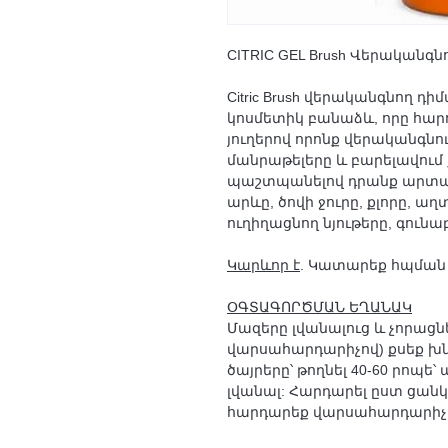
CITRIC GEL Brush Վերականգնող
Citric Brush վերականգնող դ
կոսմետիկ բանաձև, որը հար
յուղերով որոնք վերականգնո
մանրաթելերը և բարելավում
պաշտպանելով դրանք արտաքի
արևը, ծովի ջուրը, քլորը, ա
ուղիղացնող նյութերը, գունա
Կարևոր է
. Կատարեք հպման
ՕԳՏԱԳՈՐԾՄԱՆ ԵՂԱՆԱԿ
Մազերը լվանալուց և չորացնե
վարսահարդարիչով) քսեք խն
ծայրերը՝ թողնել 40-60 րոպե
լվանալ: Հարդարել ըստ ցանկ
հարդարեք վարսահարդարիչով