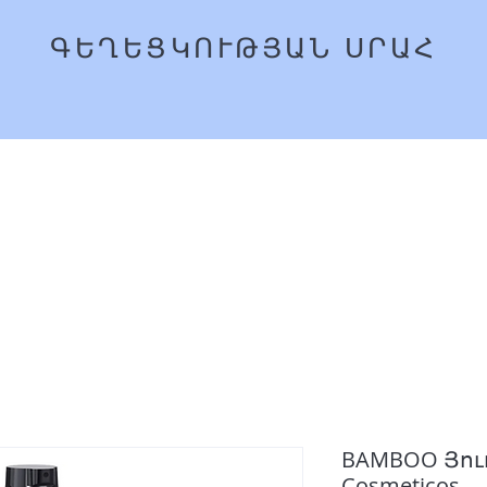
ՍՐԱՀ
ԳԵՂԵՑԿՈՒԹՅԱՆ
Գլխավոր
Ամրագր
BAMBOO Յուղ 
Cosmeticos