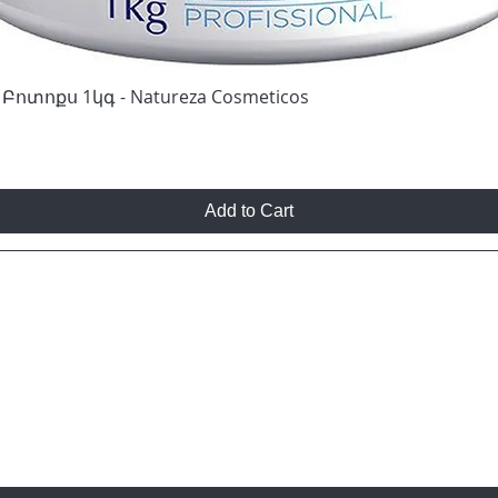
Բոտոքս 1կգ - Natureza Cosmeticos
Add to Cart
ԻՆԸ, ՈՎ ԿԻՄԱՆԱ ՀԱՏՈՒԿ ԱՌԱՋԱՐԿՆԵ
ՆԵՐԻ ՄԱՍԻՆ