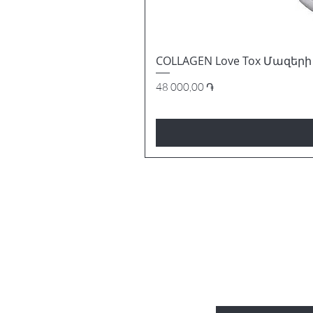
COLLAGEN Love Tox Մազերի 
Price
48 000,00 ֏
ԵՂԵՔ ԱՌԱՋ
ՀԱՄԱԼՐՈՒՄ
Enter Your Email Here