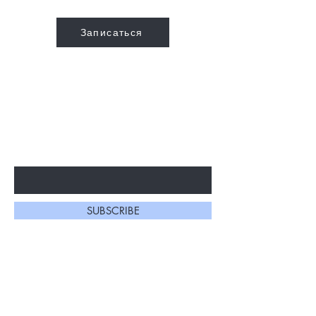
Записаться
УЗНАЙТЕ ПЕРВЫМИ О
СПЕЦИАЛЬНЫХ РАСПРОДАЖАХ И
НОВИНКАХ
Enter Your Email Here
SUBSCRIBE
Главная
О Нас
Магазин
Контакты