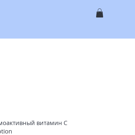
ь
Магазин
Услуги
Галерея
О Нас
Контакты
рмоактивный витамин C
otion