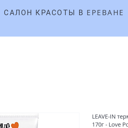
ЕРЕВАНЕ
​САЛОН КРАСОТЫ В
27
Главная
Забронироват
LEAVE-IN те
170г - Love P