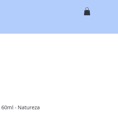
ь
Магазин
Услуги
Галерея
О Нас
Контакты
60ml - Natureza