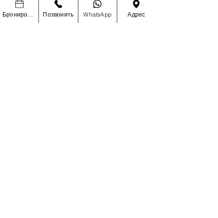
Бронировать
Позвонить
WhatsApp
Адрес
УЗНАЙТЕ ПЕРВЫМИ О
СПЕЦИАЛЬНЫХ РАСПРОДАЖАХ И
НОВИНКАХ
Enter Your Email Here