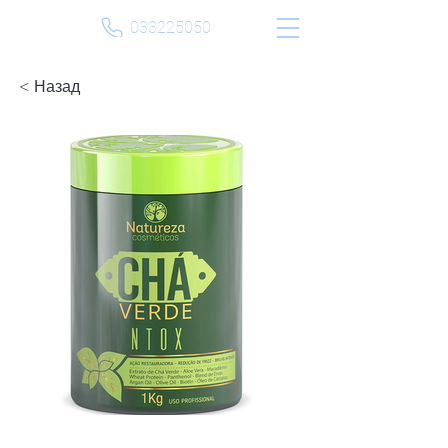
033225050
< Назад