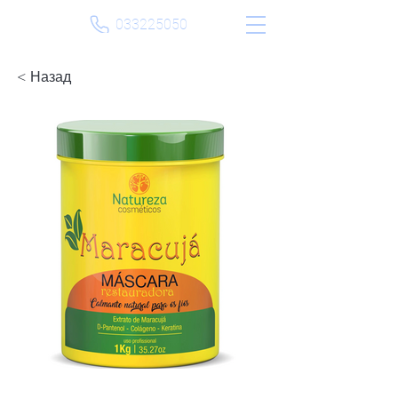
033225050
< Назад