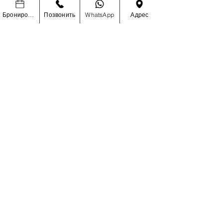
Бронировать
Позвонить
WhatsApp
Адрес
УЗНАЙТЕ ПЕРВЫМИ О
СПЕЦИАЛЬНЫХ РАСПРОДАЖАХ И
НОВИНКАХ
Enter Your Email Here