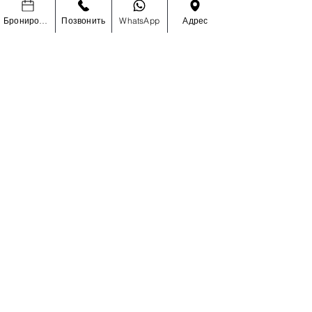
Бронировать
Позвонить
WhatsApp
Адрес
УЗНАЙТЕ ПЕРВЫМИ О
СПЕЦИАЛЬНЫХ РАСПРОДАЖАХ И
НОВИНКАХ
Enter Your Email Here