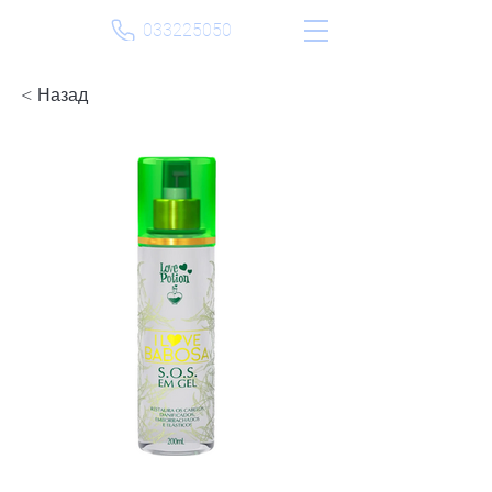
033225050
< Назад