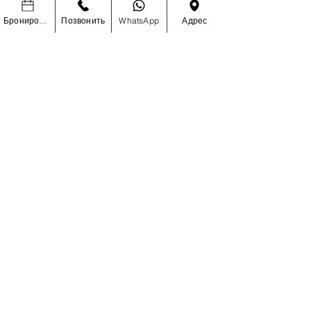
Бронировать
Позвонить
WhatsApp
Адрес
УЗНАЙТЕ ПЕРВЫМИ О
СПЕЦИАЛЬНЫХ РАСПРОДАЖАХ И
НОВИНКАХ
Enter Your Email Here