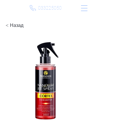
033225050
< Назад