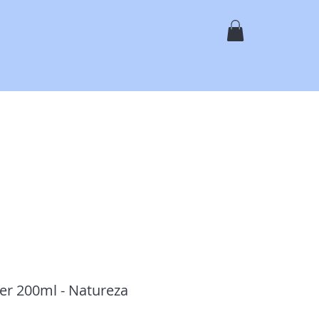
ь
Магазин
Услуги
Галерея
О Нас
Контакты
er 200ml - Natureza