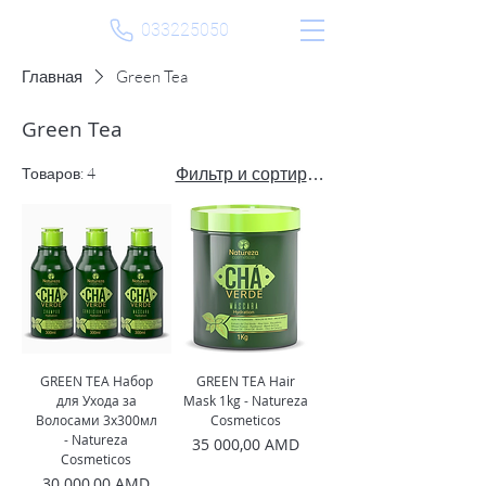
033225050
Главная
Green Tea
Green Tea
Товаров: 4
Фильтр и сортировка
GREEN TEA Набор
GREEN TEA Hair
для Ухода за
Mask 1kg - Natureza
Волосами 3x300мл
Cosmeticos
- Natureza
Цена
35 000,00 AMD
Cosmeticos
Цена
30 000,00 AMD