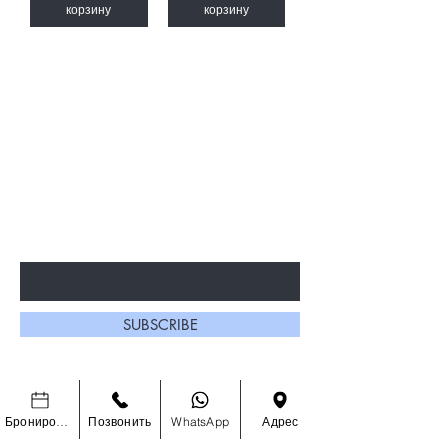
корзину
корзину
УЗНАЙТЕ ПЕРВЫМИ О
СПЕЦИАЛЬНЫХ РАСПРОДАЖАХ И
НОВИНКАХ
Enter Your Email Here
SUBSCRIBE
Главная
О Нас
Бронировать
Позвонить
WhatsApp
Адрес