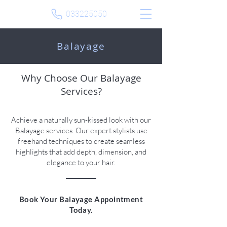
033225050
Balayage
Why Choose Our Balayage
Services?
Achieve a naturally sun-kissed look with our
Balayage services. Our expert stylists use
freehand techniques to create seamless
highlights that add depth, dimension, and
elegance to your hair.
Book Your Balayage Appointment
Today.