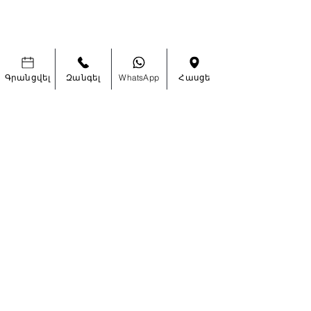
Երկարացում
Վերադարձ
Թարթիչներ
Խանութի
Աքսեսուարներ
Քաղաքականությու
ն
Գրանցվել
Զանգել
WhatsApp
Հասցե
ՀՏՀ-եր
Հարցրեք Մեզ