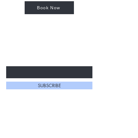
Book Now
ԵՂԵՔ ԱՌԱՋԻՆԸ, ՈՎ ԿԻՄԱՆԱ
ՀԱՏՈՒԿ ԱՌԱՋԱՐԿՆԵՐԻ ԵՎ ՆՈՐ
ՀԱՄԱԼՐՈՒՄՆԵՐԻ ՄԱՍԻՆ
Enter Your Email Here
SUBSCRIBE
Գլխավոր Էջ
Մեր Մասին
Խանութ
Կապ
Մազերի
Առաքում և