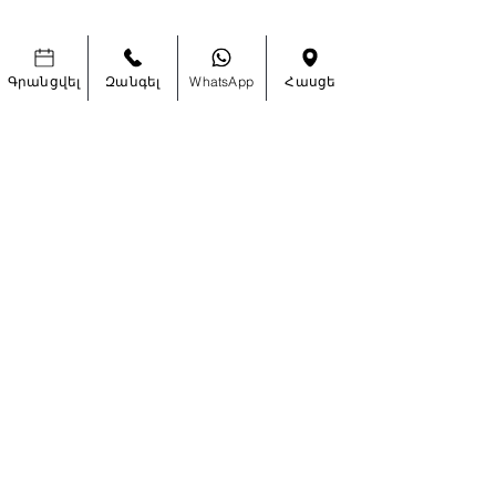
Գրանցվել
Զանգել
WhatsApp
Հասցե
ԵՂԵՔ ԱՌԱՋԻՆԸ, ՈՎ ԿԻՄԱՆԱ
ՀԱՏՈՒԿ ԱՌԱՋԱՐԿՆԵՐԻ ԵՎ ՆՈՐ
ՀԱՄԱԼՐՈՒՄՆԵՐԻ ՄԱՍԻՆ
Enter Your Email Here