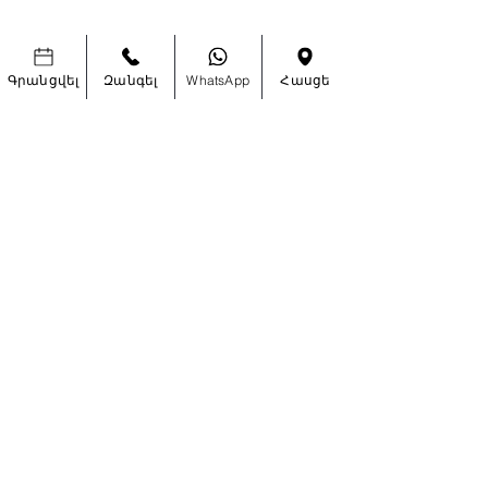
Գրանցվել
Զանգել
WhatsApp
Հասցե
ԵՂԵՔ ԱՌԱՋԻՆԸ, ՈՎ ԿԻՄԱՆԱ
ՀԱՏՈՒԿ ԱՌԱՋԱՐԿՆԵՐԻ ԵՎ ՆՈՐ
ՀԱՄԱԼՐՈՒՄՆԵՐԻ ՄԱՍԻՆ
Enter Your Email Here