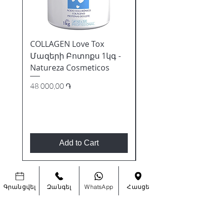
COLLAGEN Love Tox
7 ESSENTIAL OILS Tip
Մազերի Բոտոքս 1կգ -
Repairer 60մլ - Natu
Natureza Cosmeticos
Cosmeticos
Price
Price
48 000,00 ֏
10 000,00 ֏
Add to Cart
Գրանցվել
Զանգել
WhatsApp
Հասցե
ԵՂԵՔ ԱՌԱՋԻՆԸ, ՈՎ ԿԻՄԱՆԱ
ՀԱՏՈՒԿ ԱՌԱՋԱՐԿՆԵՐԻ ԵՎ ՆՈՐ
ՀԱՄԱԼՐՈՒՄՆԵՐԻ ՄԱՍԻՆ