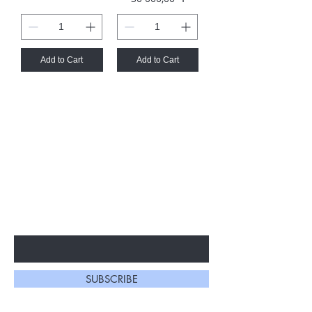
Add to Cart
Add to Cart
ԵՂԵՔ ԱՌԱՋԻՆԸ, ՈՎ ԿԻՄԱՆԱ
ՀԱՏՈՒԿ ԱՌԱՋԱՐԿՆԵՐԻ ԵՎ ՆՈՐ
ՀԱՄԱԼՐՈՒՄՆԵՐԻ ՄԱՍԻՆ
Enter Your Email Here
SUBSCRIBE